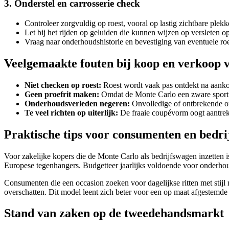
3. Onderstel en carrosserie check
Controleer zorgvuldig op roest, vooral op lastig zichtbare plekk
Let bij het rijden op geluiden die kunnen wijzen op versleten o
Vraag naar onderhoudshistorie en bevestiging van eventuele roe
Veelgemaakte fouten bij koop en verkoop 
Niet checken op roest:
Roest wordt vaak pas ontdekt na aanko
Geen proefrit maken:
Omdat de Monte Carlo een zware sportiev
Onderhoudsverleden negeren:
Onvolledige of ontbrekende o
Te veel richten op uiterlijk:
De fraaie coupévorm oogt aantrekke
Praktische tips voor consumenten en bedri
Voor zakelijke kopers die de Monte Carlo als bedrijfswagen inzetten 
Europese tegenhangers. Budgetteer jaarlijks voldoende voor onderhou
Consumenten die een occasion zoeken voor dagelijkse ritten met stijl 
overschatten. Dit model leent zich beter voor een op maat afgestemde
Stand van zaken op de tweedehandsmarkt