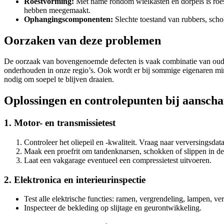
Roestvorming:
Met name rondom wielkasten en dorpels is roes
hebben meegemaakt.
Ophangingscomponenten:
Slechte toestand van rubbers, scho
Oorzaken van deze problemen
De oorzaak van bovengenoemde defecten is vaak combinatie van ouder
onderhouden in onze regio’s. Ook wordt er bij sommige eigenaren mi
nodig om soepel te blijven draaien.
Oplossingen en controlepunten bij aanscha
1. Motor- en transmissietest
Controleer het oliepeil en -kwaliteit. Vraag naar verversingsdata
Maak een proefrit om tandenknarsen, schokken of slippen in de 
Laat een vakgarage eventueel een compressietest uitvoeren.
2. Elektronica en interieurinspectie
Test alle elektrische functies: ramen, vergrendeling, lampen, v
Inspecteer de bekleding op slijtage en geurontwikkeling.