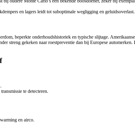
t bij oudere Monte Carlo’s een bekende boosdoener, zeker bij exemplar
kdempers en lagers leidt tot suboptimale wegligging en geluidsoverlast.
dom, beperkte onderhoudshistoriek en typische slijtage. Amerikaanse
nder streng gekeken naar roestpreventie dan bij Europese automerken
f
.
transmissie te detecteren.
erwarming en airco.