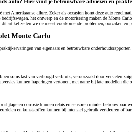
ds auto? Hier vind je betrouwbare adviezen en praktis
upé met Amerikaanse allure. Zeker als occasion komt deze auto regelma
 bedrijfswagen, het ontwerp en de motorisering maken de Monte Carlo e
n dit artikel zetten we de meest voorkomende problemen, oorzaken en p
olet Monte Carlo
raktijkervaringen van eigenaars en betrouwbare onderhoudsrapporten o
en soms last van verhoogd verbruik, veroorzaakt door versleten zuige
tversies kunnen haperingen vertonen, met name bij late modellen die
r slijtage en corrosie kunnen relais en sensoren minder betrouwbaar w
rdelen en kunststoffen kunnen bij intensief gebruik verkleuren of bar