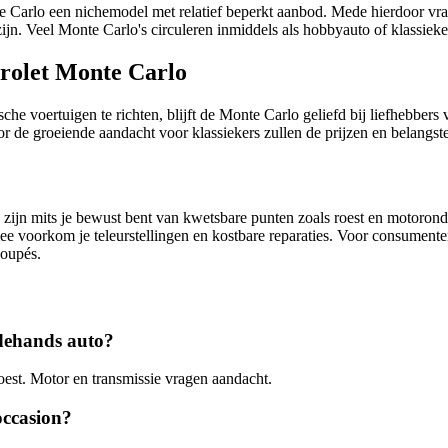
 Carlo een nichemodel met relatief beperkt aanbod. Mede hierdoor vr
zijn. Veel Monte Carlo's circuleren inmiddels als hobbyauto of klassie
rolet Monte Carlo
e voertuigen te richten, blijft de Monte Carlo geliefd bij liefhebbers
de groeiende aandacht voor klassiekers zullen de prijzen en belangstell
jn mits je bewust bent van kwetsbare punten zoals roest en motoronder
 voorkom je teleurstellingen en kostbare reparaties. Voor consumenten 
coupés.
edehands auto?
est. Motor en transmissie vragen aandacht.
occasion?