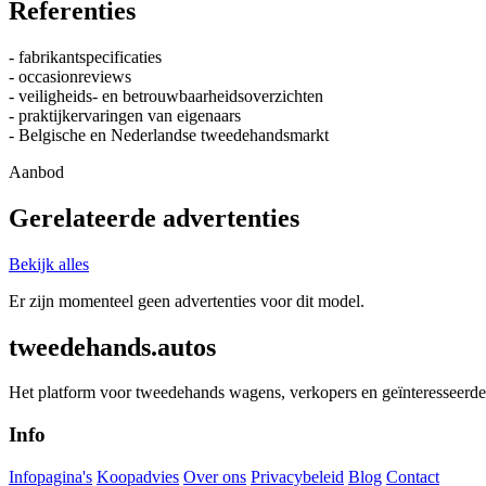
Referenties
- fabrikantspecificaties
- occasionreviews
- veiligheids- en betrouwbaarheidsoverzichten
- praktijkervaringen van eigenaars
- Belgische en Nederlandse tweedehandsmarkt
Aanbod
Gerelateerde advertenties
Bekijk alles
Er zijn momenteel geen advertenties voor dit model.
tweedehands.autos
Het platform voor tweedehands wagens, verkopers en geïnteresseerde 
Info
Infopagina's
Koopadvies
Over ons
Privacybeleid
Blog
Contact