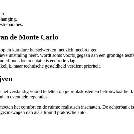
en.
phanging.
streparaties.
van de Monte Carlo
op en kan dure herstelwerken met zich meebrengen.
e uitstraling heeft, wordt soms voorbijgegaan aan een grondige testfa
nderhoudsdocumentatie is een rode vlag.
lijk, maar technische gesteldheid verdient prioriteit.
jven
is het verstandig vooral te letten op gebruikskosten en betrouwbaarhei
d en eventuele reparaties.
moeten het comfort en de ruimte realistisch inschatten. De achterbank 
 gezinswagen dan als allround praktische auto.