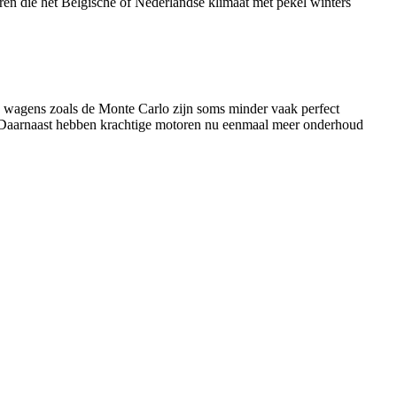
en die het Belgische of Nederlandse klimaat met pekel winters
 wagens zoals de Monte Carlo zijn soms minder vaak perfect
. Daarnaast hebben krachtige motoren nu eenmaal meer onderhoud