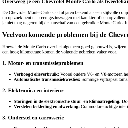
Overweeg je een Chevrolet Monte Carlo als tweedehan
De Chevrolet Monte Carlo staat al jaren bekend als een stijlvolle co
nu op zoek bent naar een gezinswagen met karakter of een opvallende
je niet mag negeren bij de aanschaf van een gebruikte Monte Carlo. I
Veelvoorkomende problemen bij de Chevr
Hoewel de Monte Carlo over het algemeen goed gebouwd is, wijzen p
een hoog kilometrage komen de volgende gebreken vaker voor.
1. Motor- en transmissieproblemen
Verhoogd olieverbruik:
Vooral oudere V6- en V8-motoren hebb
Automatische transmissiekwesties:
Sommige vijftrapsautomaa
2. Elektronica en interieur
Storingen in de elektronische stuur- en klimaatregeling:
Doo
Versleten bekleding en afwerking:
Commodore-achtige interieu
3. Onderstel en carrosserie