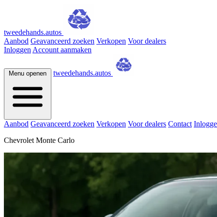
tweedehands.autos
Aanbod
Geavanceerd zoeken
Verkopen
Voor dealers
Inloggen
Account aanmaken
tweedehands.autos
Menu openen
Aanbod
Geavanceerd zoeken
Verkopen
Voor dealers
Contact
Inlogg
Chevrolet Monte Carlo