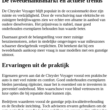
De tweedehandsmarkt en actuele trends
De Chrysler Voyager blijft populair in de occasionmarkt door zijn
ruimte en veelzijdigheid. Door de verschuiving naar elektrische en
zuinigere bedrijfswagens zien we echter een afname in aanbod van
oudere dieselversies. Het prijsniveau is stabiel, maar goed
onderhouden exemplaren behouden hun waarde beter.
Daarnaast groeit de belangstelling voor meer zuinige
benzinemotoren, zeker in stedelijke omgevingen waar milieuzones
schaarser dieselgebruik verplichten. Dit betekent dat bij een
tweedehands aankoop meer vraag is naar modellen met een gunstige
uitstoot.
Ervaringen uit de praktijk
Eigenaren geven aan dat de Chrysler Voyager vooral een praktische
auto is met veel ruimte en comfort. Goed onderhouden exemplaren
bieden jarenlang rijplezier, maar het is essentieel om te investeren in
preventief onderhoud. Men waarschuwt voor blind vertrouwen in
luxe opties die bij reparatie duur kunnen zijn.
Bedrijven waarderen vooral de gunstige prijs-kwaliteitverhouding
en de flexibele inrichting. Toch adviseren ervaren gebruikers om de