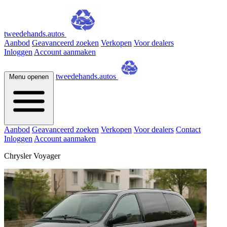
tweedehands.autos
Aanbod
Geavanceerd zoeken
Verkopen
Voor dealers
Inloggen
Account aanmaken
tweedehands.autos
Menu openen
Aanbod
Geavanceerd zoeken
Verkopen
Voor dealers
Contact
Inloggen
Account aanmaken
Chrysler Voyager