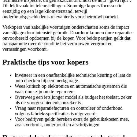
technische inspectie, uit gemakzucht of omdat de auto “goed rijdt”.
Dit leidt vaak tot teleurstellingen. Sommige kopers focussen te
eenzijdig op een lage kilometerstand, terwijl
onderhoudsgeschiedenis relevanter is voor betrouwbaarheid.
Verkopers van zakelijke voertuigen onderschatten soms de impact
van slijtage door intensief gebruik. Daardoor kunnen dure reparaties
onvoorbereid opdoemen bij de koper. Voor beide partijen geldt dat
transparantie over de conditie het vertrouwen vergroot en
verrassingen voorkomt.
Praktische tips voor kopers
Investeer in een onafhankelijke technische keuring of laat de
auto checken bij een merkgarage.
Wees kritisch op elektronica en automatische systemen die
vaak duur zijn om te repareren.
Overweeg een iets jonger model als budget het toelaat, zeker
als de voorgeschiedenis onzeker is.
Vraag naar reparatiefacturen en controleer of onderhoud
volgens fabrieksspecificaties is uitgevoerd.
Voor bedrijven geldt: bereken extra de gebruikskosten mee,
zoals verbruik, onderhoud en afschrijvingen.