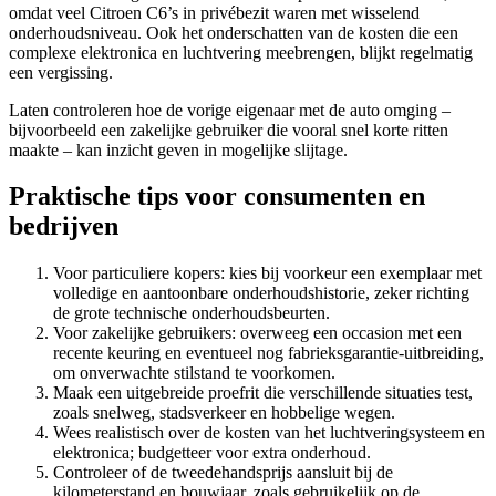
omdat veel Citroen C6’s in privébezit waren met wisselend
onderhoudsniveau. Ook het onderschatten van de kosten die een
complexe elektronica en luchtvering meebrengen, blijkt regelmatig
een vergissing.
Laten controleren hoe de vorige eigenaar met de auto omging –
bijvoorbeeld een zakelijke gebruiker die vooral snel korte ritten
maakte – kan inzicht geven in mogelijke slijtage.
Praktische tips voor consumenten en
bedrijven
Voor particuliere kopers: kies bij voorkeur een exemplaar met
volledige en aantoonbare onderhoudshistorie, zeker richting
de grote technische onderhoudsbeurten.
Voor zakelijke gebruikers: overweeg een occasion met een
recente keuring en eventueel nog fabrieksgarantie-uitbreiding,
om onverwachte stilstand te voorkomen.
Maak een uitgebreide proefrit die verschillende situaties test,
zoals snelweg, stadsverkeer en hobbelige wegen.
Wees realistisch over de kosten van het luchtveringsysteem en
elektronica; budgetteer voor extra onderhoud.
Controleer of de tweedehandsprijs aansluit bij de
kilometerstand en bouwjaar, zoals gebruikelijk op de