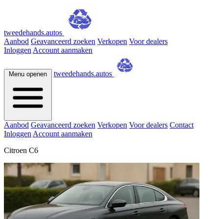
tweedehands.autos
Aanbod
Geavanceerd zoeken
Verkopen
Voor dealers
Inloggen
Account aanmaken
tweedehands.autos
Menu openen
Aanbod
Geavanceerd zoeken
Verkopen
Voor dealers
Contact
Inloggen
Account aanmaken
Citroen C6