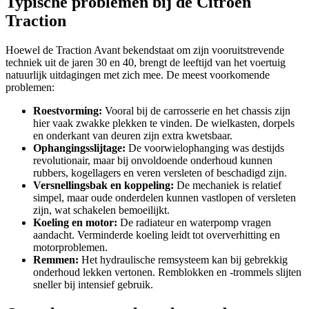
Typische problemen bij de Citroen
Traction
Hoewel de Traction Avant bekendstaat om zijn vooruitstrevende
techniek uit de jaren 30 en 40, brengt de leeftijd van het voertuig
natuurlijk uitdagingen met zich mee. De meest voorkomende
problemen:
Roestvorming:
Vooral bij de carrosserie en het chassis zijn
hier vaak zwakke plekken te vinden. De wielkasten, dorpels
en onderkant van deuren zijn extra kwetsbaar.
Ophangingsslijtage:
De voorwielophanging was destijds
revolutionair, maar bij onvoldoende onderhoud kunnen
rubbers, kogellagers en veren versleten of beschadigd zijn.
Versnellingsbak en koppeling:
De mechaniek is relatief
simpel, maar oude onderdelen kunnen vastlopen of versleten
zijn, wat schakelen bemoeilijkt.
Koeling en motor:
De radiateur en waterpomp vragen
aandacht. Verminderde koeling leidt tot oververhitting en
motorproblemen.
Remmen:
Het hydraulische remsysteem kan bij gebrekkig
onderhoud lekken vertonen. Remblokken en -trommels slijten
sneller bij intensief gebruik.