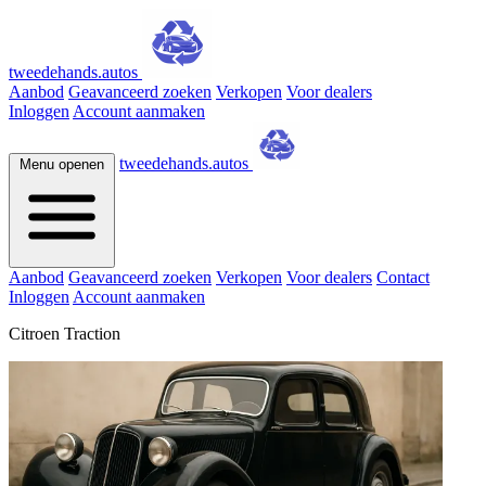
tweedehands.autos
Aanbod
Geavanceerd zoeken
Verkopen
Voor dealers
Inloggen
Account aanmaken
tweedehands.autos
Menu openen
Aanbod
Geavanceerd zoeken
Verkopen
Voor dealers
Contact
Inloggen
Account aanmaken
Citroen Traction