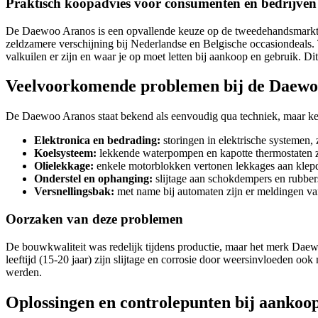
Praktisch koopadvies voor consumenten en bedrijve
De Daewoo Aranos is een opvallende keuze op de tweedehandsmarkt. 
zeldzamere verschijning bij Nederlandse en Belgische occasiondeals. 
valkuilen er zijn en waar je op moet letten bij aankoop en gebruik. Di
Veelvoorkomende problemen bij de Daewo
De Daewoo Aranos staat bekend als eenvoudig qua techniek, maar ken
Elektronica en bedrading:
storingen in elektrische systemen,
Koelsysteem:
lekkende waterpompen en kapotte thermostaten z
Olielekkage:
enkele motorblokken vertonen lekkages aan klepde
Onderstel en ophanging:
slijtage aan schokdempers en rubbers
Versnellingsbak:
met name bij automaten zijn er meldingen va
Oorzaken van deze problemen
De bouwkwaliteit was redelijk tijdens productie, maar het merk Daew
leeftijd (15-20 jaar) zijn slijtage en corrosie door weersinvloeden o
werden.
Oplossingen en controlepunten bij aankoo