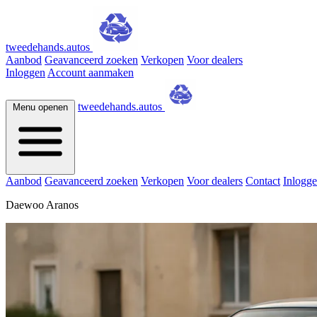
tweedehands.autos
Aanbod
Geavanceerd zoeken
Verkopen
Voor dealers
Inloggen
Account aanmaken
tweedehands.autos
Menu openen
Aanbod
Geavanceerd zoeken
Verkopen
Voor dealers
Contact
Inlogg
Daewoo Aranos