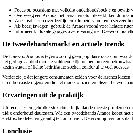
Focus op occasions met volledig onderhoudsboekje en bewijs van
Overweeg een Aranos met benzinemotor, deze blijken duurzame
Wees realistisch over leeftijd en kilometerstand, en reserveer bu
Als bedrijfswagen: gebruik de Aranos vooral voor lichtere ritte
Informeer bij lokale garages over ervaring met Daewoo-modell
De tweedehandsmarkt en actuele trends
De Daewoo Aranos is tegenwoordig geen populaire occasion, waardoor 
het geringe aanbod moet je voldoende tijd nemen om een betrouwbaar
gezinswagen of lichte bedrijfsauto zoeken zonder al te veel poespas.
Verder zie je dat jongere consumenten zelden voor de Aranos kiezen, 
er enthousiaste eigenaren die het model omzien en plezier beleven aa
Ervaringen uit de praktijk
Uit recensies en gebruikersinzichten blijkt dat de meeste problemen me
tijdig onderhoud duurzaam. Wie een tweedehands Aranos koopt met een
elektrische defecten grondig te controleren. De ervaring leert ook da
Conclusie