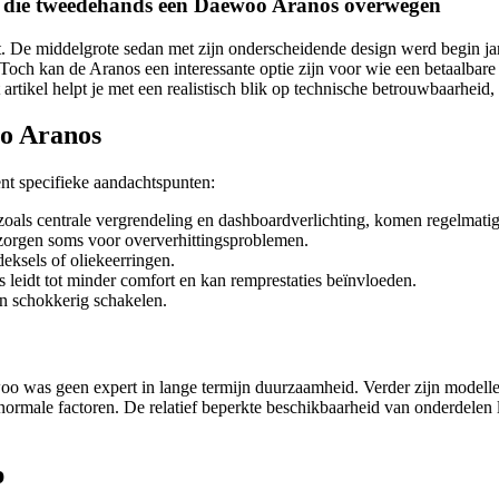
n die tweedehands een Daewoo Aranos overwegen
De middelgrote sedan met zijn onderscheidende design werd begin ja
Toch kan de Aranos een interessante optie zijn voor wie een betaalbare
t artikel helpt je met een realistisch blik op technische betrouwbaarheid
o Aranos
t specifieke aandachtspunten:
 zoals centrale vergrendeling en dashboardverlichting, komen regelmatig
orgen soms voor oververhittingsproblemen.
ksels of oliekeerringen.
 leidt tot minder comfort en kan remprestaties beïnvloeden.
n schokkerig schakelen.
oo was geen expert in lange termijn duurzaamheid. Verder zijn modell
ok normale factoren. De relatief beperkte beschikbaarheid van onderdele
p