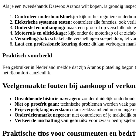
Als je een tweedehands Daewoo Aranos wilt kopen, is grondig inspec
Controleer onderhoudsboekje:
kijk of het reguliere onderhou
Elektrische systemen testen:
controleer alle functies, ook ver
Onderstel en ophanging:
maak een proefrit op verschillende w
Motorruis en olielekkage:
kijk onder de motorkap of er zichtba
Versnellingsbak:
schakel alle versnellingen soepel door, let v
Laat een professionele keuring doen:
dit kan verborgen mank
Praktisch voorbeeld
Een gebruiker in Nederland meldde dat zijn Aranos plotseling begon te
het rijcomfort aanzienlijk.
Veelgemaakte fouten bij aankoop of verko
Onvoldoende historie navragen:
zonder duidelijk onderhoudsv
Niet op proefrit gaan:
technische problemen worden vaak pas m
Prijsvergelijking overslaan:
door zeldzaamheid in sommige re
Onderdelenmarkt negeren:
niet controleren of je makkelijk o
Verkeerde inschatting van gebruik:
voor zwaar bedrijfsgebru
Praktische tips voor consumenten en bedri