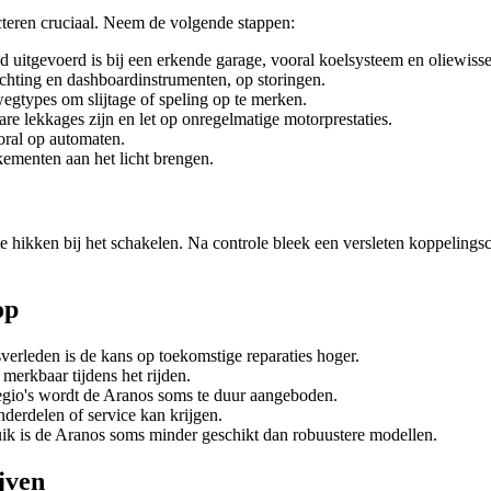
teren cruciaal. Neem de volgende stappen:
d uitgevoerd is bij een erkende garage, vooral koelsysteem en oliewisse
lichting en dashboardinstrumenten, op storingen.
egtypes om slijtage of speling op te merken.
re lekkages zijn en let op onregelmatige motorprestaties.
ooral op automaten.
ementen aan het licht brengen.
 hikken bij het schakelen. Na controle bleek een versleten koppelingsc
op
erleden is de kans op toekomstige reparaties hoger.
erkbaar tijdens het rijden.
gio's wordt de Aranos soms te duur aangeboden.
nderdelen of service kan krijgen.
ik is de Aranos soms minder geschikt dan robuustere modellen.
jven