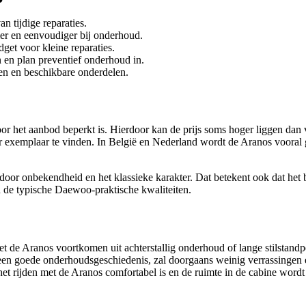
 tijdige reparaties.
r en eenvoudiger bij onderhoud.
dget voor kleine reparaties.
n en plan preventief onderhoud in.
en en beschikbare onderdelen.
het aanbod beperkt is. Hierdoor kan de prijs soms hoger liggen dan ve
 exemplaar te vinden. In België en Nederland wordt de Aranos vooral
door onbekendheid en het klassieke karakter. Dat betekent ook dat het 
n de typische Daewoo-praktische kwaliteiten.
t de Aranos voortkomen uit achterstallig onderhoud of lange stilstandpe
 goede onderhoudsgeschiedenis, zal doorgaans weinig verrassingen erva
t het rijden met de Aranos comfortabel is en de ruimte in de cabine word