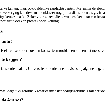
ke kanten, maar ook duidelijke aandachtspunten. Met name de elektri
 verzorging kan deze middenklasser nog prima dienstdoen als gezinsauto
andige keuzes maakt. Zeker voor kopers die bewust zoeken naar een beta
pecialist voor een professionele keuring.
s
s auto?
 Elektronische storingen en koelsysteemproblemen komen het meest voo
te krijgen?
pecialiseerde dealers. Universele onderdelen en revisies bij algemene g
rmaal dagelijks gebruik. Zwaar of intensief bedrijfsgebruik is minder 
et de Aranos?