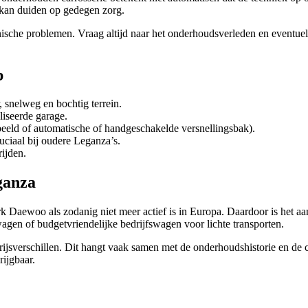
 kan duiden op gedegen zorg.
ische problemen. Vraag altijd naar het onderhoudsverleden en eventuele
p
, snelweg en bochtig terrein.
liseerde garage.
rbeeld of automatische of handgeschakelde versnellingsbak).
ruciaal bij oudere Leganza’s.
rijden.
ganza
 Daewoo als zodanig niet meer actief is in Europa. Daardoor is het a
en of budgetvriendelijke bedrijfswagen voor lichte transporten.
rijsverschillen. Dit hangt vaak samen met de onderhoudshistorie en de 
ijgbaar.