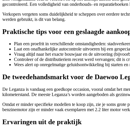
gecontroleerd. Een volledigheid van onderhouds- en reparatieboeken
Verkopers vergeten soms duidelijkheid te scheppen over eerdere techn
werden gebruikt, is dit van belang.
Praktische tips voor een geslaagde aankoo
Plan een proefrit in verschillende omstandigheden: stadsverkeer
Laat een onafhankelijke autocontrole uitvoeren bij een gespecia
Vraag altijd naar het exacte bouwjaar en de uitvoering (bijvoo
Controleer of de distributieriem recent werd vervangen; dit is c
Wees alert op onregelmatige geluidsontwikkeling bij starten en 
De tweedehandsmarkt voor de Daewoo Le
De Leganza is vandaag een goedkope occasion, vooral omdat het merk
kilometerstand. De meeste Leganza’s worden aangeboden als gezinswag
Omdat er minder specifieke modellen te koop zijn, zie je soms grote p
benzinemotor zijn er minder vaak exemplaren met 2.2 liter motor verkr
Ervaringen uit de praktijk