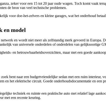
nza, zeker voor een 15 tot 20 jaar oude wagen. Toch komt vaak terug da
nten de bron van veel technische problemen.
elijk voor doe-het-zelvers en kleine garages, wat het onderhoud betaa
k en model
 netwerk en wordt niet meer als zelfstandig merk gevoerd in Europa. 
nkelijk van universele onderdelen of onderdelen van gelijksoortige 
igheids- en betrouwbaarheidsoverzichten, maar met een goede aankoopk
ek bent naar een budgetvriendelijke sedan met een ruim interieur, voor
teem en het elektrische circuit. Goede onderhoudsdocumentatie en een 
gelijke techniek en ruimte een praktische auto met relatief lage aanko
ur met een recente keuring.