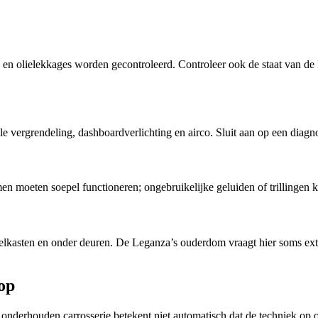
en olielekkages worden gecontroleerd. Controleer ook de staat van de 
rale vergrendeling, dashboardverlichting en airco. Sluit aan op een diagn
en moeten soepel functioneren; ongebruikelijke geluiden of trillingen 
elkasten en onder deuren. De Leganza’s ouderdom vraagt hier soms ext
op
ed onderhouden carrosserie betekent niet automatisch dat de techniek