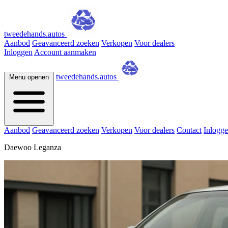
tweedehands.autos
Aanbod
Geavanceerd zoeken
Verkopen
Voor dealers
Inloggen
Account aanmaken
tweedehands.autos
Menu openen
Aanbod
Geavanceerd zoeken
Verkopen
Voor dealers
Contact
Inlogg
Daewoo Leganza