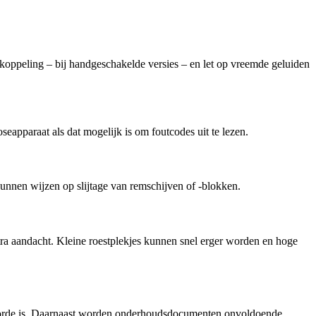
koppeling – bij handgeschakelde versies – en let op vreemde geluiden
oseapparaat als dat mogelijk is om foutcodes uit te lezen.
kunnen wijzen op slijtage van remschijven of -blokken.
ra aandacht. Kleine roestplekjes kunnen snel erger worden en hoge
 op orde is. Daarnaast worden onderhoudsdocumenten onvoldoende