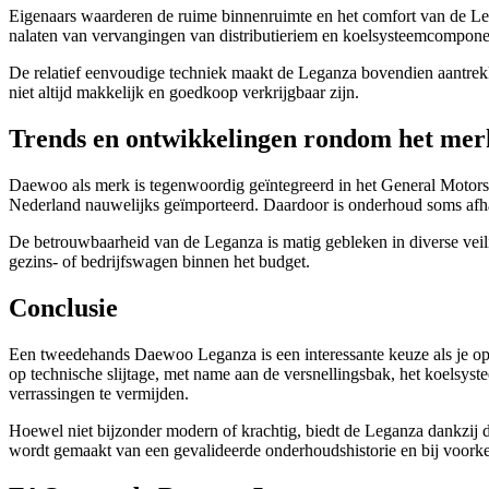
Eigenaars waarderen de ruime binnenruimte en het comfort van de Lega
nalaten van vervangingen van distributieriem en koelsysteemcompone
De relatief eenvoudige techniek maakt de Leganza bovendien aantrekk
niet altijd makkelijk en goedkoop verkrijgbaar zijn.
Trends en ontwikkelingen rondom het mer
Daewoo als merk is tegenwoordig geïntegreerd in het General Motors
Nederland nauwelijks geïmporteerd. Daardoor is onderhoud soms afha
De betrouwbaarheid van de Leganza is matig gebleken in diverse veil
gezins- of bedrijfswagen binnen het budget.
Conclusie
Een tweedehands Daewoo Leganza is een interessante keuze als je op zo
op technische slijtage, met name aan de versnellingsbak, het koelsys
verrassingen te vermijden.
Hoewel niet bijzonder modern of krachtig, biedt de Leganza dankzij de
wordt gemaakt van een gevalideerde onderhoudshistorie en bij voorke