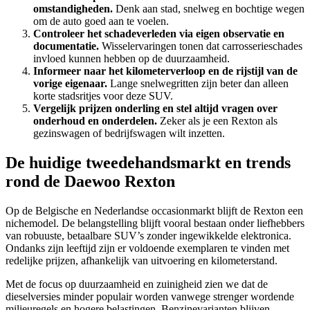
omstandigheden.
Denk aan stad, snelweg en bochtige wegen
om de auto goed aan te voelen.
Controleer het schadeverleden via eigen observatie en
documentatie.
Wisselervaringen tonen dat carrosserieschades
invloed kunnen hebben op de duurzaamheid.
Informeer naar het kilometerverloop en de rijstijl van de
vorige eigenaar.
Lange snelwegritten zijn beter dan alleen
korte stadsritjes voor deze SUV.
Vergelijk prijzen onderling en stel altijd vragen over
onderhoud en onderdelen.
Zeker als je een Rexton als
gezinswagen of bedrijfswagen wilt inzetten.
De huidige tweedehandsmarkt en trends
rond de Daewoo Rexton
Op de Belgische en Nederlandse occasionmarkt blijft de Rexton een
nichemodel. De belangstelling blijft vooral bestaan onder liefhebbers
van robuuste, betaalbare SUV’s zonder ingewikkelde elektronica.
Ondanks zijn leeftijd zijn er voldoende exemplaren te vinden met
redelijke prijzen, afhankelijk van uitvoering en kilometerstand.
Met de focus op duurzaamheid en zuinigheid zien we dat de
dieselversies minder populair worden vanwege strenger wordende
milieuregels en hogere belastingen. Benzinevarianten blijven