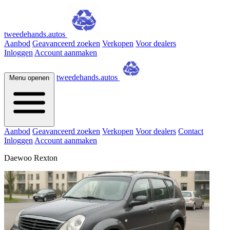
tweedehands.autos
Aanbod
Geavanceerd zoeken
Verkopen
Voor dealers
Inloggen
Account aanmaken
tweedehands.autos
Menu openen
Aanbod
Geavanceerd zoeken
Verkopen
Voor dealers
Contact
Inloggen
Account aanmaken
Daewoo Rexton