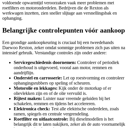
voldoende opwarmtijd veroorzaken vaak meer problemen met
roetfilters en motoronderdelen. Bedrijven die de Rexton als
werkwagen inzetten, zien sneller slijtage aan versnellingsbak en
ophanging.
Belangrijke controlepunten vóór aankoop
Een grondige aankoopkeuring is cruciaal bij een tweedehands
Daewoo Rexton, zeker omdat sommige problemen zich pas uiten na
intensief gebruik. Verstandige controles zijn onder andere:
Servicegeschiedenis doornemen:
Controleer of periodiek
onderhoud is uitgevoerd, vooral aan motor, remmen en
aandrijflijn.
Onderstel en carrosserie:
Let op roestvorming en controleer
ophangingsrubbers op speling of scheuren.
Motorolie en lekkages:
Kijk onder de motorkap of er
olievlekken zijn en of de olie vervuild is.
Rijtest maken:
Luister naar vreemde geluiden bij het
schakelen, remmen en tijdens het accelereren.
Elektronica check:
Test alle elektrische onderdelen, zoals
ramen, spiegels en centrale vergrendeling.
Roetfilter en uitlaatcontrole:
Bij dieselmodellen is het
belangrijk dit te laten nakijken, zeker als de auto voornamelijk