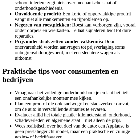
schoon interieur zegt niets over mechanische staat of
onderhoudsgeschiedenis.
Onvoldoende proefrit:
Een korte of oppervlakkige proefrit
vangt niet alle mankementen en rijproblemen op.
Negeren van roestplekken:
Roest kan verborgen zijn, vooral
onder dorpels en wielkasten. Te laat signaleren leidt tot dure
reparaties.
Prijs onder druk zetten zonder vakkennis:
Door
onervarenheid worden aanvragen tot prijsverlaging soms
onbegrensd doorgevoerd, met een slechtere wagen als
uitkomst.
Praktische tips voor consumenten en
bedrijven
Vraag naar het volledige onderhoudsboekje en laat het liefst
een onafhankelijke monteur mee kijken.
Plan een proefrit die ook snelwegrit en stadsverkeer omvat,
om de auto in verschillende situaties te ervaren.
Evalueer altijd het totale plaatje: kilometerstand, onderhoud,
schadeverleden en algemene staat – niet alleen de prijs.
Wees realistisch over het doel van de auto: een Applause is
geen prestatiegericht model, maar een praktische en zuinige
gezins- of bedrijfswagen.