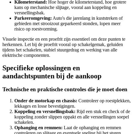
Kilometerstand:
Hoe hoger de kilometerstand, hoe grotere
kans op mechanische slijtage, vooral aan koppeling en
versnellingsbak.
Parkeeromgeving:
Auto's die jarenlang in kuststreken of
gebieden met strooizout geparkeerd stonden, lopen meer
risico op roestvorming.
Visuele inspectie en een proefrit zijn essentieel om deze punten te
herkennen. Let bij de proefrit vooral op schakelgemak, geluiden
tijdens het schakelen, stabiel stuurgedrag en werking van alle
elektrische componenten.
Specifieke oplossingen en
aandachtspunten bij de aankoop
Technische en praktische controles die je moet doen
Onder de motorkap en chassis:
Controleer op roestplekken,
lekkages en losse bevestigingen.
Koppeling en versnellingsbak:
Rijd een stuk en check of de
koppeling zonder slippen oppakt en alle versnellingen soepel
schakelen.
Ophanging en remmen:
Laat de ophanging en remmen
controleren op slijtage en eventuele speling bij het sturen.