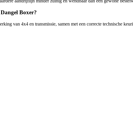
ardere aandrijflijn minder zuinig en wendbaar dan een gewone bestelwa
 Dangel Boxer?
erking van 4x4 en transmissie, samen met een correcte technische keurin