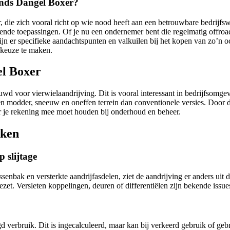
ands Dangel Boxer?
 die zich vooral richt op wie nood heeft aan een betrouwbare bedrijfs
ende toepassingen. Of je nu een ondernemer bent die regelmatig offroad
n er specifieke aandachtspunten en valkuilen bij het kopen van zo’n oc
 keuze te maken.
el Boxer
d voor vierwielaandrijving. Dit is vooral interessant in bedrijfsomg
egen modder, sneeuw en oneffen terrein dan conventionele versies. Door
ar je rekening mee moet houden bij onderhoud en beheer.
aken
p slijtage
nbak en versterkte aandrijfasdelen, ziet de aandrijving er anders uit 
gezet. Versleten koppelingen, deuren of differentiëlen zijn bekende issu
d verbruik. Dit is ingecalculeerd, maar kan bij verkeerd gebruik of g