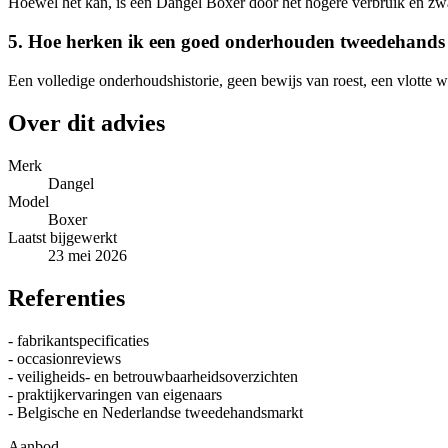
Hoewel het kan, is een Dangel Boxer door het hogere verbruik en zwa
5. Hoe herken ik een goed onderhouden tweedehands
Een volledige onderhoudshistorie, geen bewijs van roest, een vlotte w
Over dit advies
Merk
Dangel
Model
Boxer
Laatst bijgewerkt
23 mei 2026
Referenties
- fabrikantspecificaties
- occasionreviews
- veiligheids- en betrouwbaarheidsoverzichten
- praktijkervaringen van eigenaars
- Belgische en Nederlandse tweedehandsmarkt
Aanbod