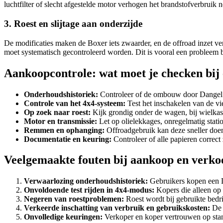
luchtfilter of slecht afgestelde motor verhogen het brandstofverbruik 
3. Roest en slijtage aan onderzijde
De modificaties maken de Boxer iets zwaarder, en de offroad inzet v
moet systematisch gecontroleerd worden. Dit is vooral een probleem 
Aankoopcontrole: wat moet je checken bij
Onderhoudshistoriek:
Controleer of de ombouw door Dangel i
Controle van het 4x4-systeem:
Test het inschakelen van de vi
Op zoek naar roest:
Kijk grondig onder de wagen, bij wielkas
Motor en transmissie:
Let op olielekkages, onregelmatig stati
Remmen en ophanging:
Offroadgebruik kan deze sneller doen
Documentatie en keuring:
Controleer of alle papieren correc
Veelgemaakte fouten bij aankoop en verko
Verwaarlozing onderhoudshistoriek:
Gebruikers kopen een Da
Onvoldoende test rijden in 4x4-modus:
Kopers die alleen op 
Negeren van roestproblemen:
Roest wordt bij gebruikte bedr
Verkeerde inschatting van verbruik en gebruikskosten:
De 
Onvolledige keuringen:
Verkoper en koper vertrouwen op sta