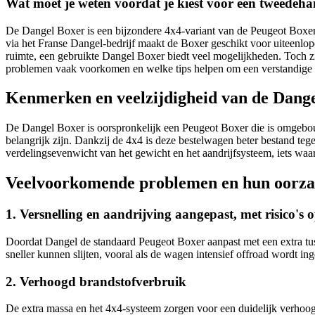
Wat moet je weten voordat je kiest voor een tweedeh
De Dangel Boxer is een bijzondere 4x4-variant van de Peugeot Boxer,
via het Franse Dangel-bedrijf maakt de Boxer geschikt voor uiteenlop
ruimte, een gebruikte Dangel Boxer biedt veel mogelijkheden. Toch zij
problemen vaak voorkomen en welke tips helpen om een verstandige
Kenmerken en veelzijdigheid van de Dang
De Dangel Boxer is oorspronkelijk een Peugeot Boxer die is omgebouw
belangrijk zijn. Dankzij de 4x4 is deze bestelwagen beter bestand t
verdelingsevenwicht van het gewicht en het aandrijfsysteem, iets wa
Veelvoorkomende problemen en hun oorz
1. Versnelling en aandrijving aangepast, met risico's o
Doordat Dangel de standaard Peugeot Boxer aanpast met een extra tusse
sneller kunnen slijten, vooral als de wagen intensief offroad wordt in
2. Verhoogd brandstofverbruik
De extra massa en het 4x4-systeem zorgen voor een duidelijk verhoog