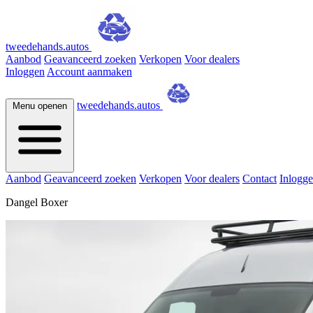
tweedehands.autos
Aanbod
Geavanceerd zoeken
Verkopen
Voor dealers
Inloggen
Account aanmaken
tweedehands.autos
Menu openen
Aanbod
Geavanceerd zoeken
Verkopen
Voor dealers
Contact
Inlogg
Dangel Boxer