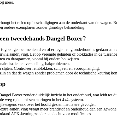
nog meer.
erhoogt het risico op beschadigingen aan de onderkant van de wagen. 
bij oudere exemplaren zonder grondige behandeling.
 een tweedehands Dangel Boxer?
s goed gedocumenteerd en of er regelmatig onderhoud is gedaan aan 
erwielaandrijving. Let op vreemde geluiden of blokkades in de tussenbak
ten en draagarmen, vooral bij oudere bouwjaren.
onair draaien en versnellingsbakproblemen.
 slijten. Controleer remblokken, schijven en voorophanging.
t zijn en dat de wagen zonder problemen door de technische keuring ko
op
ngel Boxer zonder duidelijk inzicht in het onderhoud, wat leidt tot dur
de weg rijden missen storingen in het 4x4-systeem.
ijfswagens vaak over het hoofd gezien met latere gevolgen.
extra aandrijving vraagt meer brandstof en onderhoud dan een gewone
ndaard APK-keuring zonder aandacht voor modificaties.