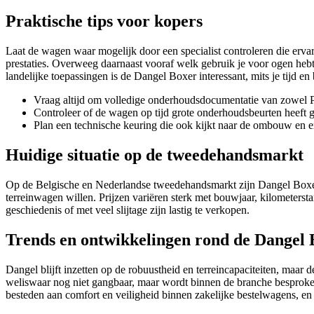
Praktische tips voor kopers
Laat de wagen waar mogelijk door een specialist controleren die erva
prestaties. Overweeg daarnaast vooraf welk gebruik je voor ogen hebt.
landelijke toepassingen is de Dangel Boxer interessant, mits je tijd e
Vraag altijd om volledige onderhoudsdocumentatie van zowel P
Controleer of de wagen op tijd grote onderhoudsbeurten heeft 
Plan een technische keuring die ook kijkt naar de ombouw en ex
Huidige situatie op de tweedehandsmarkt
Op de Belgische en Nederlandse tweedehandsmarkt zijn Dangel Boxer e
terreinwagen willen. Prijzen variëren sterk met bouwjaar, kilometerst
geschiedenis of met veel slijtage zijn lastig te verkopen.
Trends en ontwikkelingen rond de Dangel 
Dangel blijft inzetten op de robuustheid en terreincapaciteiten, maar
weliswaar nog niet gangbaar, maar wordt binnen de branche besproken
besteden aan comfort en veiligheid binnen zakelijke bestelwagens, en