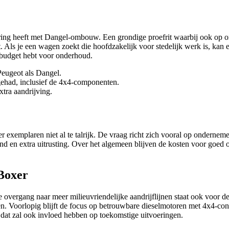
ring heeft met Dangel-ombouw. Een grondige proefrit waarbij ook op onve
 Als je een wagen zoekt die hoofdzakelijk voor stedelijk werk is, kan 
n budget hebt voor onderhoud.
eugeot als Dangel.
gehad, inclusief de 4x4-componenten.
tra aandrijving.
xemplaren niet al te talrijk. De vraag richt zich vooral op ondernemer
and en extra uitrusting. Over het algemeen blijven de kosten voor goed
Boxer
 de overgang naar meer milieuvriendelijke aandrijflijnen staat ook voo
. Voorlopig blijft de focus op betrouwbare dieselmotoren met 4x4-conv
 dat zal ook invloed hebben op toekomstige uitvoeringen.