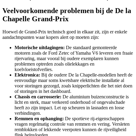
Veelvoorkomende problemen bij de De la
Chapelle Grand-Prix
Hoewel de Grand-Prix technisch goed in elkaar zit, zijn er enkele
aandachtspunten waar kopers alert op moeten zijn:
Motorische uitdagingen:
De standaard gemonteerde
motoren zoals de Ford Zetec of Yamaha V6 leveren een fraaie
rijervaring, maar vooral bij oudere exemplaren kunnen
problemen optreden zoals olielekkages en
koelvloeistofverlies.
Elektronica:
Bij de oudere De la Chapelle-modellen heeft de
eenvoudige maar soms kwetsbare elektrische installatie al
voor storingen gezorgd, zoals knipperlichten die het niet doen
of storingen in het dashboard.
Chassis en carrosserie:
De aluminium buizenconstructie is
licht en sterk, maar verkeerd onderhoud of ongevalschade
heeft zo zijn impact. Let op scheuren in lasnaden en losse
verbindingen.
Remmen en ophanging:
De sportieve rij-eigenschappen
vragen regelmatig controle van remmen en vering. Versleten
remblokken of lekkende veerpoten kunnen de rijveiligheid
flink beïnvloeden.