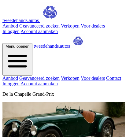
tweedehands.autos
Aanbod
Geavanceerd zoeken
Verkopen
Voor dealers
Inloggen
Account aanmaken
tweedehands.autos
Menu openen
Aanbod
Geavanceerd zoeken
Verkopen
Voor dealers
Contact
Inloggen
Account aanmaken
De la Chapelle Grand-Prix