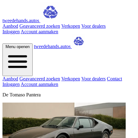
tweedehands.autos
Aanbod
Geavanceerd zoeken
Verkopen
Voor dealers
Inloggen
Account aanmaken
tweedehands.autos
Menu openen
Aanbod
Geavanceerd zoeken
Verkopen
Voor dealers
Contact
Inloggen
Account aanmaken
De Tomaso Pantera