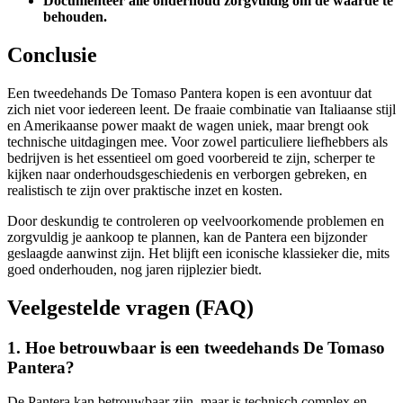
Documenteer alle onderhoud zorgvuldig om de waarde te
behouden.
Conclusie
Een tweedehands De Tomaso Pantera kopen is een avontuur dat
zich niet voor iedereen leent. De fraaie combinatie van Italiaanse stijl
en Amerikaanse power maakt de wagen uniek, maar brengt ook
technische uitdagingen mee. Voor zowel particuliere liefhebbers als
bedrijven is het essentieel om goed voorbereid te zijn, scherper te
kijken naar onderhoudsgeschiedenis en verborgen gebreken, en
realistisch te zijn over praktische inzet en kosten.
Door deskundig te controleren op veelvoorkomende problemen en
zorgvuldig je aankoop te plannen, kan de Pantera een bijzonder
geslaagde aanwinst zijn. Het blijft een iconische klassieker die, mits
goed onderhouden, nog jaren rijplezier biedt.
Veelgestelde vragen (FAQ)
1. Hoe betrouwbaar is een tweedehands De Tomaso
Pantera?
De Pantera kan betrouwbaar zijn, maar is technisch complex en