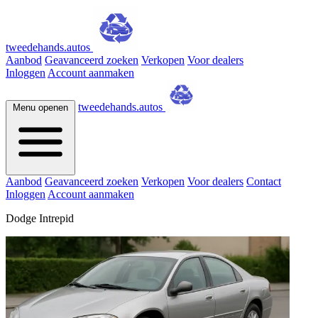
tweedehands.autos
Aanbod
Geavanceerd zoeken
Verkopen
Voor dealers
Inloggen
Account aanmaken
tweedehands.autos
Menu openen
Aanbod
Geavanceerd zoeken
Verkopen
Voor dealers
Contact
Inloggen
Account aanmaken
Dodge Intrepid