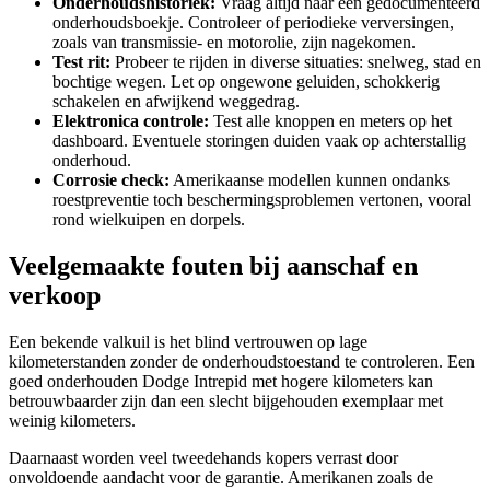
Onderhoudshistoriek:
Vraag altijd naar een gedocumenteerd
onderhoudsboekje. Controleer of periodieke verversingen,
zoals van transmissie- en motorolie, zijn nagekomen.
Test rit:
Probeer te rijden in diverse situaties: snelweg, stad en
bochtige wegen. Let op ongewone geluiden, schokkerig
schakelen en afwijkend weggedrag.
Elektronica controle:
Test alle knoppen en meters op het
dashboard. Eventuele storingen duiden vaak op achterstallig
onderhoud.
Corrosie check:
Amerikaanse modellen kunnen ondanks
roestpreventie toch beschermingsproblemen vertonen, vooral
rond wielkuipen en dorpels.
Veelgemaakte fouten bij aanschaf en
verkoop
Een bekende valkuil is het blind vertrouwen op lage
kilometerstanden zonder de onderhoudstoestand te controleren. Een
goed onderhouden Dodge Intrepid met hogere kilometers kan
betrouwbaarder zijn dan een slecht bijgehouden exemplaar met
weinig kilometers.
Daarnaast worden veel tweedehands kopers verrast door
onvoldoende aandacht voor de garantie. Amerikanen zoals de