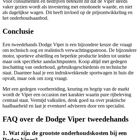
Voor consumenten en bedrijven betekent dit dat de Viper steeds
vaker gezien wordt als investering met emotionele waarde, en niet
als dagelijkse wagen. Dit heeft invloed op de prijsontwikkeling en
het onderhoudsaanbod.
Conclusie
Een tweedehands Dodge Viper is een bijzondere keuze die vraagt
om technisch oog en realistisch verwachtingspatroon. De bijzondere
motor, sportieve afstelling en beperkte productie leiden tot unieke
maar ook specifieke aandachtspunten. Koop altijd met gedegen
inschatting van onderhoud, gebruiksgeschiedenis en technische
staat. Daarmee haal je een indrukwekkende sportwagen in huis die
opvalt, maar ook om zorg vraagt.
Met een gedegen voorbereiding, keuring en begrip van de markt
wordt de Viper een occasion met karakter waarin pure rijbeleving
centraal staat. Vermijd valkuilen, denk goed na over praktische
haalbaarheid en laat je eventueel adviseren door een specialist.
FAQ over de Dodge Viper tweedehands
1. Wat zijn de grootste onderhoudskosten bij een
Dodge Viper?