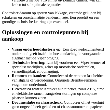
vertrouwd met de V10 en het taylormade chassis, wat kan
leiden tot suboptimale reparaties.
Controleer daarom op sporen van lekkage, vreemde geluiden bij
schakelen en onregelmatige bandenslijtage. Een proefrit en een
grondige technische keuring zijn essentieel.
Oplossingen en controlepunten bij
aankoop
Vraag onderhoudshistorie op:
Een goed gedocumenteerd
onderhoud geeft inzicht in hoe aandachtig de voorgaande
eigenaar met de Viper omging.
Technische keuring:
Laat bij voorkeur een Viper-kenner of
specialist meekijken, zeker op motorische onderdelen,
versnellingsbak en ophanging.
Remmen en banden:
Controleer of de remmen last hebben
van slijtage of veroudering. Originele Brembo-remmen
vragen om onderhoud.
Elektronica testen:
Activeer alle functies, zoals ABS, airco
en elektrische ramen, aangezien storingen op complexe
plaatsen kunnen zitten.
Documentatie en chassischeck:
Controleer of het voertuig
geen ongeval heeft gehad en of chassisnummer en papieren