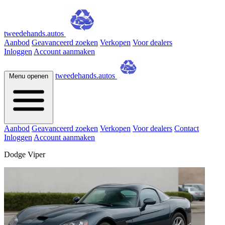
tweedehands.autos
Aanbod
Geavanceerd zoeken
Verkopen
Voor dealers
Inloggen
Account aanmaken
tweedehands.autos
Menu openen
Aanbod
Geavanceerd zoeken
Verkopen
Voor dealers
Contact
Inloggen
Account aanmaken
Dodge Viper