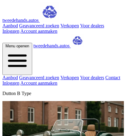
tweedehands.autos
Aanbod
Geavanceerd zoeken
Verkopen
Voor dealers
Inloggen
Account aanmaken
tweedehands.autos
Menu openen
Aanbod
Geavanceerd zoeken
Verkopen
Voor dealers
Contact
Inloggen
Account aanmaken
Dutton B Type