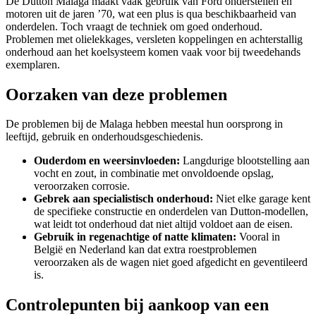
De Dutton Malaga maakt vaak gebruik van Ford onderstellen en
motoren uit de jaren ’70, wat een plus is qua beschikbaarheid van
onderdelen. Toch vraagt de techniek om goed onderhoud.
Problemen met olielekkages, versleten koppelingen en achterstallig
onderhoud aan het koelsysteem komen vaak voor bij tweedehands
exemplaren.
Oorzaken van deze problemen
De problemen bij de Malaga hebben meestal hun oorsprong in
leeftijd, gebruik en onderhoudsgeschiedenis.
Ouderdom en weersinvloeden:
Langdurige blootstelling aan
vocht en zout, in combinatie met onvoldoende opslag,
veroorzaken corrosie.
Gebrek aan specialistisch onderhoud:
Niet elke garage kent
de specifieke constructie en onderdelen van Dutton-modellen,
wat leidt tot onderhoud dat niet altijd voldoet aan de eisen.
Gebruik in regenachtige of natte klimaten:
Vooral in
België en Nederland kan dat extra roestproblemen
veroorzaken als de wagen niet goed afgedicht en geventileerd
is.
Controlepunten bij aankoop van een