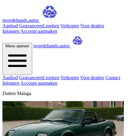
tweedehands.autos
Aanbod
Geavanceerd zoeken
Verkopen
Voor dealers
Inloggen
Account aanmaken
tweedehands.autos
Menu openen
Aanbod
Geavanceerd zoeken
Verkopen
Voor dealers
Contact
Inloggen
Account aanmaken
Dutton Malaga