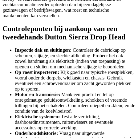
vochtaccumulatie eerder optreden dan bij een dagelijkse
gezinswagen of bedrijfswagen, wat roest en technische
mankementen kan versnellen.
Controlepunten bij aankoop van een
tweedehands Dutton Sierra Drop Head
Inspectie dak en sluitingen:
Controleer de cabriokap op
scheuren, slijtage, en slechte afdichting. Probeer het dak
zowel handmatig als elektrisch (indien van toepassing) te
openen en sluiten om mechanische slijtage te beoordelen.
Op roest inspecteren:
Kijk goed naar typische roestplekken,
vooral onder de dorpels, wielkasten en chassis. Gebruik
eventueel een schroevendraaier om zacht geworden plekken
op te sporen.
Motor en transmissie:
Maak een proefrit en let op
onregelmatige geluidsontwikkeling, schokken of vreemde
trillingen bij het schakelen. Controleer oliepeil en -kleur, en de
conditie van de koelvloeistof.
Elektrische systemen:
Test alle verlichting,
dashboardinstrumenten, ruitenwissers en eventuele
accessoires op correcte werking.
Onderhoudshistorie:
Vraag naar uitgevoerde