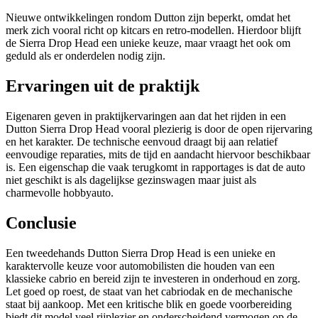
Nieuwe ontwikkelingen rondom Dutton zijn beperkt, omdat het
merk zich vooral richt op kitcars en retro-modellen. Hierdoor blijft
de Sierra Drop Head een unieke keuze, maar vraagt het ook om
geduld als er onderdelen nodig zijn.
Ervaringen uit de praktijk
Eigenaren geven in praktijkervaringen aan dat het rijden in een
Dutton Sierra Drop Head vooral plezierig is door de open rijervaring
en het karakter. De technische eenvoud draagt bij aan relatief
eenvoudige reparaties, mits de tijd en aandacht hiervoor beschikbaar
is. Een eigenschap die vaak terugkomt in rapportages is dat de auto
niet geschikt is als dagelijkse gezinswagen maar juist als
charmevolle hobbyauto.
Conclusie
Een tweedehands Dutton Sierra Drop Head is een unieke en
karaktervolle keuze voor automobilisten die houden van een
klassieke cabrio en bereid zijn te investeren in onderhoud en zorg.
Let goed op roest, de staat van het cabriodak en de mechanische
staat bij aankoop. Met een kritische blik en goede voorbereiding
biedt dit model veel rijplezier en onderscheidend vermogen op de