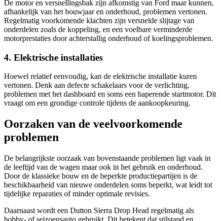
De motor en versnellingsbak zijn afkomstig van Ford maar kunnen,
afhankelijk van het bouwjaar en onderhoud, problemen vertonen.
Regelmatig voorkomende klachten zijn versnelde slijtage van
onderdelen zoals de koppeling, en een voelbare verminderde
motorprestaties door achterstallig onderhoud of koelingsproblemen.
4. Elektrische installaties
Hoewel relatief eenvoudig, kan de elektrische installatie kuren
vertonen. Denk aan defecte schakelaars voor de verlichting,
problemen met het dashboard en soms een haperende startmotor. Dit
vraagt om een grondige controle tijdens de aankoopkeuring.
Oorzaken van de veelvoorkomende
problemen
De belangrijkste oorzaak van bovenstaande problemen ligt vaak in
de leeftijd van de wagen maar ook in het gebruik en onderhoud.
Door de klassieke bouw en de beperkte productiepartijen is de
beschikbaarheid van nieuwe onderdelen soms beperkt, wat leidt tot
tijdelijke reparaties of minder optimale revisies.
Daarnaast wordt een Dutton Sierra Drop Head regelmatig als
hobby- of seizoensauto gebruikt. Dit betekent dat stilstand en