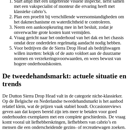
Start altijd met een uitgebreide visuele inspectie, liefst samen
met een vakspecialist of monteur die ervaring heeft met
klassieke cabrio’s.
Plan een proefrit bij verschillende weersomstandigheden om
het dakmechanisme en waterdichtheid te controleren.
Neem een aankoopkeuring mee in het besluit, zodat je
onverwachte grote kosten kunt vermijden.
Vraag gericht naar het onderhoud van het dak en het chassis
omdat deze onderdelen regelmatig aandacht nodig hebben.
Voor bedrijven die de Sierra Drop Head als bedrijfswagen
willen inzetten: bekijk of de auto voldoet aan de duurzame
normen en verzekeringsvoorwaarden, en wees bewust van
hogere onderhoudskosten.
De tweedehandsmarkt: actuele situatie en
trends
De Dutton Sierra Drop Head valt in de categorie niche-klassieker.
Op de Belgische en Nederlandse tweedehandsmarkt is het aanbod
relatief klein, wat de prijzen vaak stabiel houdt. Occasionreviews
geven aan dat kopers bereid zijn iets meer te betalen voor goed
onderhouden exemplaren met een complete geschiedenis. De vraag
komt vooral uit liefhebberskringen, liefhebbers van cabrio’s en
mensen die een onderscheidende gezins- of recreatiewagen zoeken.