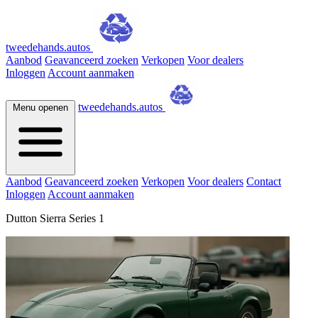
tweedehands.autos
Aanbod
Geavanceerd zoeken
Verkopen
Voor dealers
Inloggen
Account aanmaken
tweedehands.autos
Menu openen
Aanbod
Geavanceerd zoeken
Verkopen
Voor dealers
Contact
Inloggen
Account aanmaken
Dutton Sierra Series 1