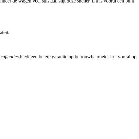
r de wagen veel stilstaat, slijt deze sneller. Dit is vooral een punt
teit.
cificaties
biedt een betere garantie op betrouwbaarheid. Let vooral op