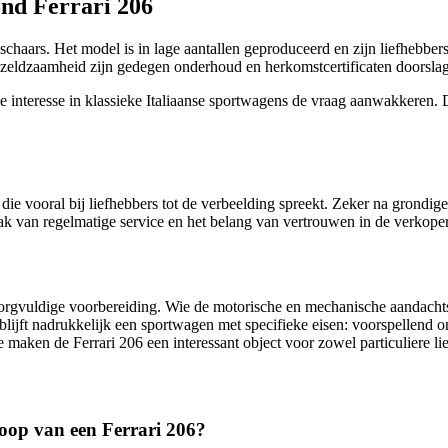
nd Ferrari 206
haars. Het model is in lage aantallen geproduceerd en zijn liefhebber
 de zeldzaamheid zijn gedegen onderhoud en herkomstcertificaten doors
de interesse in klassieke Italiaanse sportwagens de vraag aanwakkeren.
ie vooral bij liefhebbers tot de verbeelding spreekt. Zeker na grondige
ak van regelmatige service en het belang van vertrouwen in de verkoper
rgvuldige voorbereiding. Wie de motorische en mechanische aandachtspu
blijft nadrukkelijk een sportwagen met specifieke eisen: voorspellend on
maken de Ferrari 206 een interessant object voor zowel particuliere lie
koop van een Ferrari 206?