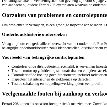
De handgeschakelde versnellingsbak kan gevoelig zijn voor slijtage van
van aandacht bij oudere Ferrari 206 exemplaren waarvan de onderhoud
Oorzaken van problemen en controlepunte
Om problemen te vermijden, is een grondige inspectie aan te raden. De
Onderhoudshistorie onderzoeken
Vraag altijd om een gedetailleerd overzicht van het onderhoud. Een F
belangrijke onderhoudsbeurten zoals kleppenstellen, distributieriem 
Voorbeeld van belangrijke controlepunten
Controleer of de distributieriem recentelijk is vervangen (meestal
Test de motor op geluiden bij stationair draaien en tijdens accele
Controleer of de koeling goed functioneert, inclusief radiator en
Inspecteer het interieur en de elektronica op defecten.
Test de schakeling en koppelingswerking tijdens een proefrit.
Veelgemaakte fouten bij aankoop en verko
Ferrari 206 kopen als occasion brengt risico’s met zich mee. Zowel 