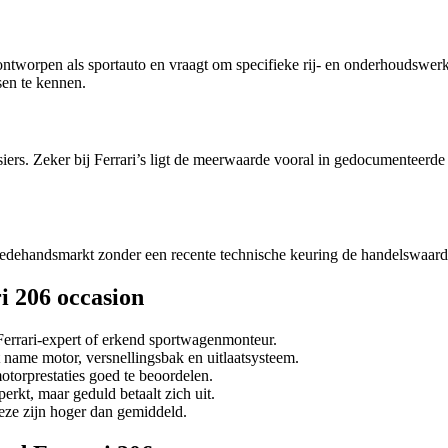
is ontworpen als sportauto en vraagt om specifieke rij- en onderhoud
sen te kennen.
ers. Zeker bij Ferrari’s ligt de meerwaarde vooral in gedocumenteerde
eedehandsmarkt zonder een recente technische keuring de handelswaarde
i 206 occasion
 Ferrari-expert of erkend sportwagenmonteur.
t name motor, versnellingsbak en uitlaatsysteem.
otorprestaties goed te beoordelen.
erkt, maar geduld betaalt zich uit.
ze zijn hoger dan gemiddeld.