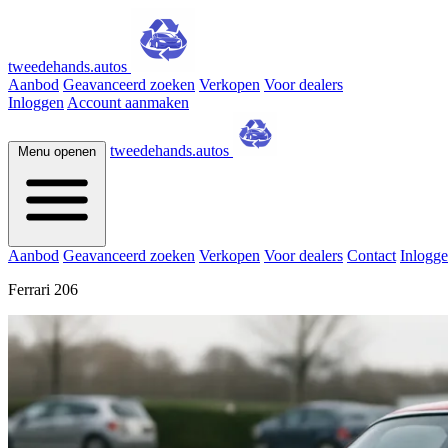
tweedehands.autos
Aanbod
Geavanceerd zoeken
Verkopen
Voor dealers
Inloggen
Account aanmaken
tweedehands.autos
Menu openen
Aanbod
Geavanceerd zoeken
Verkopen
Voor dealers
Contact
Inlogg
Ferrari 206