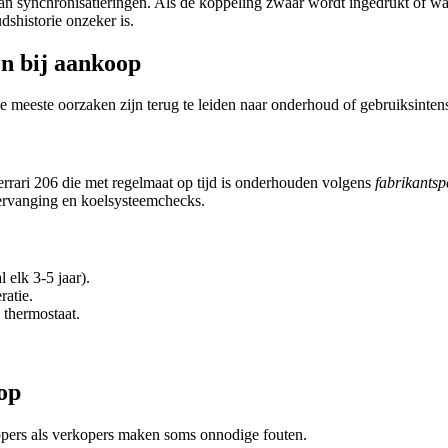
 synchronisatieringen. Als de koppeling zwaar wordt ingedrukt of wannee
shistorie onzeker is.
n bij aankoop
 meeste oorzaken zijn terug te leiden naar onderhoud of gebruiksintensi
errari 206 die met regelmaat op tijd is onderhouden volgens
fabrikantspe
vervanging en koelsysteemchecks.
 elk 3-5 jaar).
ratie.
 thermostaat.
op
kopers als verkopers maken soms onnodige fouten.