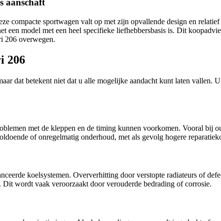
s aanschaft
eze compacte sportwagen valt op met zijn opvallende design en relatie
het een model met een heel specifieke liefhebbersbasis is. Dit koopadvie
ri 206 overwegen.
i 206
aar dat betekent niet dat u alle mogelijke aandacht kunt laten vallen. Ui
. Problemen met de kleppen en de timing kunnen voorkomen. Vooral bij
voldoende of onregelmatig onderhoud, met als gevolg hogere reparatiek
vanceerde koelsystemen. Oververhitting door verstopte radiateurs of d
p. Dit wordt vaak veroorzaakt door verouderde bedrading of corrosie.