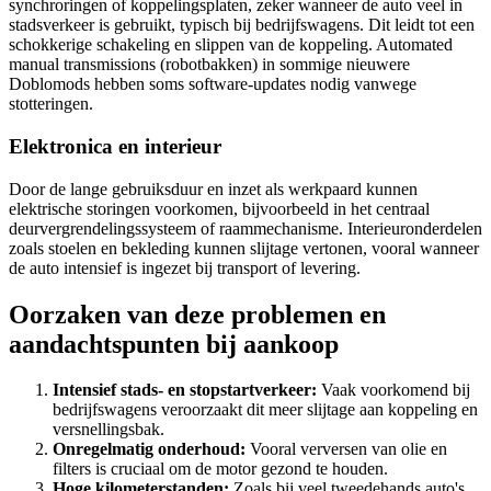
synchroringen of koppelingsplaten, zeker wanneer de auto veel in
stadsverkeer is gebruikt, typisch bij bedrijfswagens. Dit leidt tot een
schokkerige schakeling en slippen van de koppeling. Automated
manual transmissions (robotbakken) in sommige nieuwere
Doblomods hebben soms software-updates nodig vanwege
stotteringen.
Elektronica en interieur
Door de lange gebruiksduur en inzet als werkpaard kunnen
elektrische storingen voorkomen, bijvoorbeeld in het centraal
deurvergrendelingssysteem of raammechanisme. Interieuronderdelen
zoals stoelen en bekleding kunnen slijtage vertonen, vooral wanneer
de auto intensief is ingezet bij transport of levering.
Oorzaken van deze problemen en
aandachtspunten bij aankoop
Intensief stads- en stopstartverkeer:
Vaak voorkomend bij
bedrijfswagens veroorzaakt dit meer slijtage aan koppeling en
versnellingsbak.
Onregelmatig onderhoud:
Vooral verversen van olie en
filters is cruciaal om de motor gezond te houden.
Hoge kilometerstanden:
Zoals bij veel tweedehands auto's