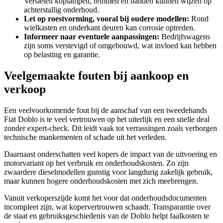
Versleten koplampen, remmen en banden kunnen wijzen op
achterstallig onderhoud.
Let op roestvorming, vooral bij oudere modellen:
Rond
wielkasten en onderkant deuren kan corrosie optreden.
Informeer naar eventuele aanpassingen:
Bedrijfswagens
zijn soms verstevigd of omgebouwd, wat invloed kan hebben
op belasting en garantie.
Veelgemaakte fouten bij aankoop en
verkoop
Een veelvoorkomende fout bij de aanschaf van een tweedehands
Fiat Doblo is te veel vertrouwen op het uiterlijk en een snelle deal
zonder expert-check. Dit leidt vaak tot verrassingen zoals verborgen
technische mankementen of schade uit het verleden.
Daarnaast onderschatten veel kopers de impact van de uitvoering en
motorvariant op het verbruik en onderhoudskosten. Zo zijn
zwaardere dieselmodellen gunstig voor langdurig zakelijk gebruik,
maar kunnen hogere onderhoudskosten met zich meebrengen.
Vanuit verkoperszijde komt het voor dat onderhoudsdocumenten
incompleet zijn, wat kopervertrouwen schaadt. Transparantie over
de staat en gebruiksgeschiedenis van de Doblo helpt faalkosten te