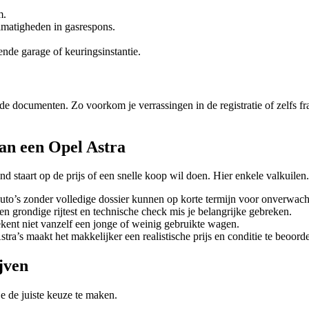
m.
lmatigheden in gasrespons.
nde garage of keuringsinstantie.
e documenten. Zo voorkom je verrassingen in de registratie of zelfs f
an een Opel Astra
ind staart op de prijs of een snelle koop wil doen. Hier enkele valkuilen.
o’s zonder volledige dossier kunnen op korte termijn voor onverwach
n grondige rijtest en technische check mis je belangrijke gebreken.
ekent niet vanzelf een jonge of weinig gebruikte wagen.
ra’s maakt het makkelijker een realistische prijs en conditie te beoorde
jven
je de juiste keuze te maken.