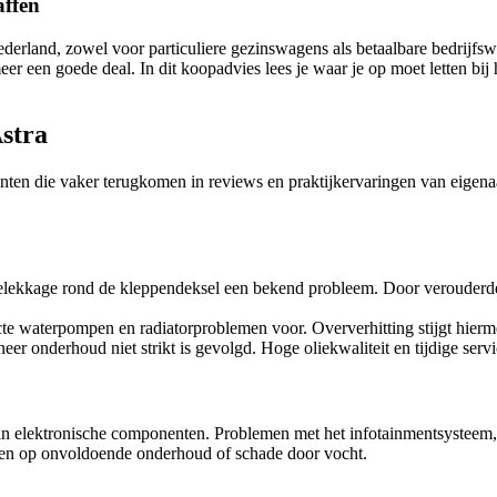
affen
Nederland, zowel voor particuliere gezinswagens als betaalbare bedrij
r meer een goede deal. In dit koopadvies lees je waar je op moet letten
stra
unten die vaker terugkomen in reviews en praktijkervaringen van eigen
lielekkage rond de kleppendeksel een bekend probleem. Door verouderd
te waterpompen en radiatorproblemen voor. Oververhitting stijgt hiermee 
eer onderhoud niet strikt is gevolgd. Hoge oliekwaliteit en tijdige serv
in elektronische componenten. Problemen met het infotainmentsysteem,
iden op onvoldoende onderhoud of schade door vocht.