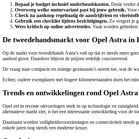
Bepaal je budget inclusief onderhoudskosten.
Denk verder d
Overweeg welke motorvariant past bij jouw gebruik.
Voor s
Check na aankoop regelmatig de aandrijfriem en vloeistoff
Gebruik een checklist tijdens bezichtigingen.
Zo vergeet je g
Wees kritisch op online advertenties.
Vaak worden gebreken we
De tweedehandsmarkt voor Opel Astra in 
Op de markt voor tweedehands Astra’s valt op dat er steeds meer goed
aanbod groot. Daardoor blijven de prijzen redelijk concurrerend.
De vraag naar compacte en zuinige gezinsauto’s neemt toe, wat de waar
Echter, oudere exemplaren met hogere kilometerstanden doen het min
Trends en ontwikkelingen rond Opel Astra
Opel zet in recente uitvoeringen sterk in op technologie en zuinigheid
alternatieve markt ziet, is het een interessante ontwikkeling voor de t
Daarnaast worden veiligheidsvoorzieningen en connectiviteit steeds ge
enkele jaren nog steeds een moderne keuze.